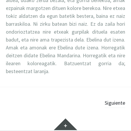
aldea, udako zerua bezala, eta gorria behekoa, amak
ezpainak margotzen dituen kolore berekoa. Nire etxea
tokiz aldatzen da egun batetik bestera, baina ez naiz
barraskiloa. Ni zirku batean bizi naiz. Ez da zaila hori
ondorioztatzea nire etxeak gurpilak dituela esaten
badut, eta nire ama trapezista dela. Ebelina dut izena.
Amak eta amonak ere Ebelina dute izena. Horregatik
deitzen didate Ebelina Mandarina. Horregatik eta nire
ilearen koloreagatik. Batzuentzat gorria da;
besteentzat laranja.
Ir
Siguiente
a
Widgets
las