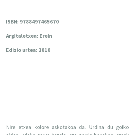
ISBN: 9788497465670
Argitaletxea: Erein
Edizio urtea: 2010
Nire etxea kolore askotakoa da. Urdina du goiko