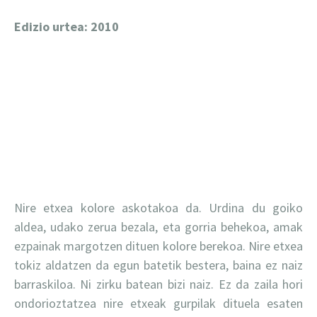
Edizio urtea: 2010
Nire etxea kolore askotakoa da. Urdina du goiko
aldea, udako zerua bezala, eta gorria behekoa, amak
ezpainak margotzen dituen kolore berekoa. Nire etxea
tokiz aldatzen da egun batetik bestera, baina ez naiz
barraskiloa. Ni zirku batean bizi naiz. Ez da zaila hori
ondorioztatzea nire etxeak gurpilak dituela esaten