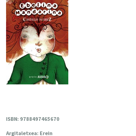
ISBN: 9788497465670
Argitaletxea: Erein